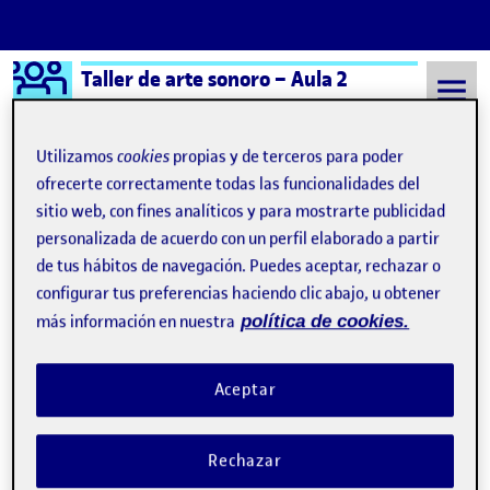
Logo Ágora
Taller de arte sonoro – Aula 2
Saltar al contenido
Utilizamos
cookies
propias y de terceros para poder
ofrecerte correctamente todas las funcionalidades del
sitio web, con fines analíticos y para mostrarte publicidad
Semestre 20242 - Aula 2
Folio
personalizada de acuerdo con un perfil elaborado a partir
Folio
de tus hábitos de navegación. Puedes aceptar, rechazar o
configurar tus preferencias haciendo clic abajo, u obtener
más información en nuestra
política de cookies.
¡Bienvenidos y bienvenidas!
Publicado por
Publicado por
Folio
Visibilidad:
Fecha de publicación
15 septiembre, 2022 3:41 pm
Pública
-
8 Sep 2021
Aceptar
Rechazar