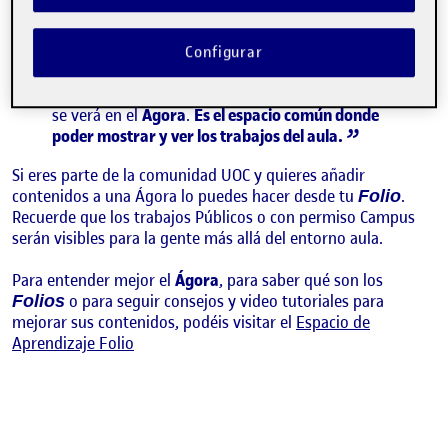
recoge los contenidos que los y las estudiantes
publican en sus espacios personales, llamados
. Si los y las compañeras publican algo, lo
Folios
Configurar
asocian a una actividad del aula y le dan permiso
para ser visto en el aula, campus o visión pública,
se verá en el
Ágora
.
Es el espacio común donde
poder mostrar y ver los trabajos del aula.
Si eres parte de la comunidad UOC y quieres añadir
contenidos a una Ágora lo puedes hacer desde tu
.
Folio
Recuerde que los trabajos Públicos o con permiso Campus
serán visibles para la gente más allá del entorno aula.
Para entender mejor el
Ágora
, para saber qué son los
o para seguir consejos y video tutoriales para
Folios
mejorar sus contenidos, podéis visitar el
Espacio de
Aprendizaje Folio