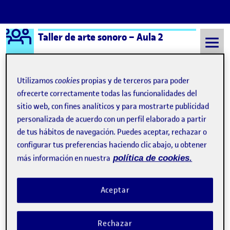
Logo Ágora
Taller de arte sonoro – Aula 2
Saltar al contenido
Utilizamos
cookies
propias y de terceros para poder
ofrecerte correctamente todas las funcionalidades del
Semestre 20242 - Aula 2
¿Qué es una Ágora?
sitio web, con fines analíticos y para mostrarte publicidad
personalizada de acuerdo con un perfil elaborado a partir
de tus hábitos de navegación. Puedes aceptar, rechazar o
¿Qué es una Ágora?
configurar tus preferencias haciendo clic abajo, u obtener
más información en nuestra
política de cookies.
Visibilidad:
Fecha de publicación
8 septiembre, 2021 11:19 pm
Pública
-
17 Sep 2019
Aceptar
Hola! : D Esta página de presentación se ha generado
automáticamente.
Rechazar
Una Ágora pertenece a un aula de la UOC y