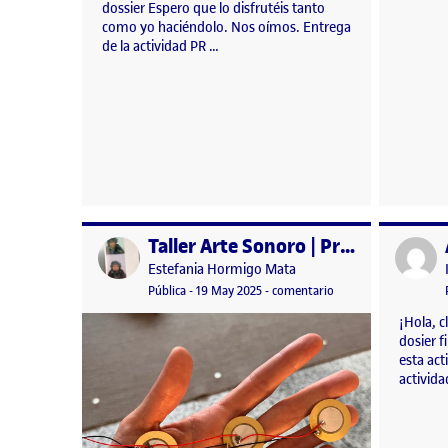
dossier Espero que lo disfrutéis tanto
como yo haciéndolo. Nos oímos. Entrega
de la actividad PR …
Taller Arte Sonoro | Preparación Entrega Final
Publicado por
Publicad
Publicado por
Estefania Hormigo Mata
Visibilidad:
Fecha de publicación
19 mayo, 2025 12:51 pm
en Taller Arte Sonoro
Pública
-
19 May 2025
-
comentario
¡Hola, c
dosier 
esta act
activid