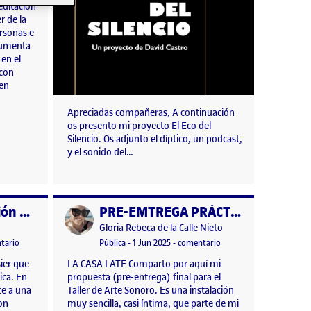
ditación
r de la
rsonas e
ocumenta
en el
 con
 en
Apreciadas compañeras, A continuación
os presento mi proyecto El Eco del
Silencio. Os adjunto el díptico, un podcast,
y el sonido del…
Práctica: Instalación Sonora
PRE-EMTREGA PRÁCTICA
Publicado por
Publicado por
Gloria Rebeca de la Calle Nieto
BA 2024
n
ro, 2026 10:51 pm
en Práctica: Instalación Sonora
Visibilidad:
Fecha de publicación
23 septiembre, 2025 7:11 pm
en PRE-EMTREGA PRÁC
tario
Pública
-
1 Jun 2025
-
comentario
sier que
LA CASA LATE Comparto por aquí mi
ica. En
propuesta (pre-entrega) final para el
ce a una
Taller de Arte Sonoro. Es una instalación
con
muy sencilla, casi íntima, que parte de mi