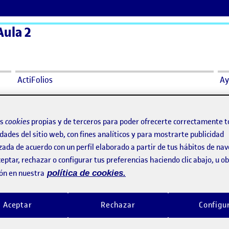
Aula 2
ActiFolios
Ay
os
cookies
propias y de terceros para poder ofrecerte correctamente t
dades del sitio web, con fines analíticos y para mostrarte publicidad
Módulo 6. Elementos de creación sonora
o por
Publicado por
zada de acuerdo con un perfil elaborado a partir de tus hábitos de na
Publicado por
Publicado por
Sergio Martorell García
Carson Galan Elzinga
eptar, rechazar o configurar tus preferencias haciendo clic abajo, u 
onética y acción
Visibilidad:
Fecha de publicación
en Módulo 6. Elementos de creación sonora
Visibilidad:
Fecha de publicació
25 marz
Pública
-
10 May 2026
-
comentario
Pública
-
20 Jun 2025
-
comen
ón en nuestra
política de cookies.
 de escuchar el módulo 6 de
Pieza que dialoga con la obra me
uárez y hacer algunos ejercicios,
decapitación de San Baudilio de L
Aceptar
Rechazar
Configu
uenta de que normalmente
Dalmau en la iglesia de Sant Baldi
mos los sonidos de forma
aproximación al patrimonio artíst
 automática, sin fijarnos
Barcelonés a través del diálogo c