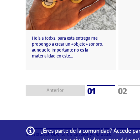
Hola a todxs, para esta entrega me
propongo a crear un «objeto» sonoro,
aunque lo importante no es la
materialidad en este…
Página
Págin
01
02
Anterior
Información
¿Eres parte de la comunidad? Accede par
Universitat Oberta de Catalunya © 2026
Este es un espacio de trabajo personal de un/