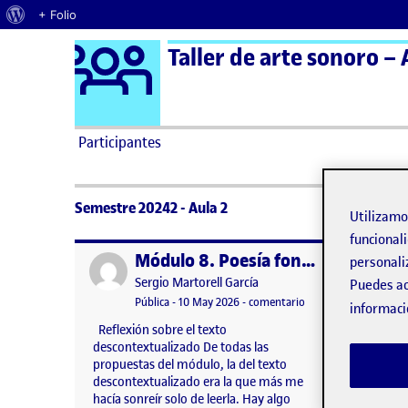
Acerca de WordPress
+ Folio
Logo Ágora
Taller de arte sonoro – 
Saltar al contenido
Participantes
Semestre 20242 - Aula 2
Utilizam
funcionali
Módulo 8. Poesía fonética y acción
Publicado por
Publicad
personali
Publicado por
Sergio Martorell García
Puedes ac
Visibilidad:
Fecha de publicación
en Módulo 8. Poesía f
Pública
-
10 May 2026
-
comentario
informaci
Reflexión sobre el texto
Después
descontextualizado De todas las
Carlos S
propuestas del módulo, la del texto
me di c
descontextualizado era la que más me
escucha
hacía sonreír solo de leerla. Hay algo
bastante