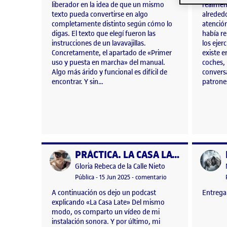
liberador en la idea de que un mismo
realmen
texto pueda convertirse en algo
alreded
completamente distinto según cómo lo
atención
digas. El texto que elegí fueron las
había re
instrucciones de un lavavajillas.
los ejer
Concretamente, el apartado de «Primer
existe e
uso y puesta en marcha» del manual.
coches,
Algo más árido y funcional es difícil de
convers
encontrar. Y sin…
patrones
PRÁCTICA. LA CASA LATE
Publicado por
Publicad
Publicado por
Gloria Rebeca de la Calle Nieto
Visibilidad:
Fecha de publicación
23 septiembre, 2025 7:10 pm
en PRÁCTICA. LA CASA
Pública
-
15 Jun 2025
-
comentario
A continuación os dejo un podcast
Entrega 
explicando «La Casa Late» Del mismo
modo, os comparto un vídeo de mi
instalación sonora. Y por último, mi