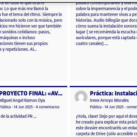
te en todo lo que ocurre
público contemporáneo y una me
or. Lo que más me llamó la
sobre la impermanencia y el pode
 fue el tema del ritmo. Siempre lo
palabra para mantener vivas a pe
lacionado solo con la música, pero
historias. Audio bilingüe que d
cicios me hicieron ver que también
cómo suena la instalación sonora 
n sonidos cotidianos: pasos,
lugar ( se recomienda la escucha
 máquinas o incluso
auriculares, porque está captada
aciones tienen sus propios
cuatro canales).…
 y repeticiones. Al…
PROYECTO FINAL: «AVANCE AL PASADO» CUBA 2024
o por
Publicado por
Publicado por
Publicado por
Miguel Angel Ramos Oya
Irene Arroyo Morales
 LATE
Visibilidad:
Fecha de publicación
14 junio, 2025 8:30 pm
en PROYECTO FINAL: «AVANCE AL PASADO» CU
Visibilidad:
Fecha de publicació
23 febre
Pública
-
14 Jun 2025
-
4 comentarios
Pública
-
14 Jun 2025
-
comen
de la actividad PR …
¡Hola, clase! Dejo por aquí el dos
he creado para explicar esta práct
este dossier encontraréis un enla
carpeta de Drive (sólo accesible 