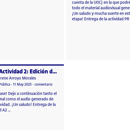
cuenta de la UOC) en la que podré
todo el material audiovisual gen
¡Un saludo y mucha suerte en est
etapa! Entrega de la actividad PR
Actividad 2: Edición de Sonido
o por
Publicado por
Irene Arroyo Morales
 | Preparación Entrega Final
Visibilidad:
Fecha de publicación
23 febrero, 2026 10:50 pm
en Actividad 2: Edición de Sonido
Pública
-
11 May 2025
-
comentario
lase! Dejo a continuación tanto el
final como el audio generado de
ividad. ¡Un saludo! Entrega de la
ad A2 …