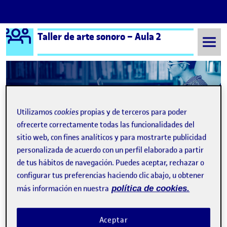
Logo Ágora
Taller de arte sonoro – Aula 2
Saltar al contenido
Semestre 20242 - Aula 2
Entrega de la actividad A1
Utilizamos
cookies
propias y de terceros para poder
Entrega de la actividad A1
ofrecerte correctamente todas las funcionalidades del
sitio web, con fines analíticos y para mostrarte publicidad
personalizada de acuerdo con un perfil elaborado a partir
PEC 1. ¿EL SONIDO ES ARTIVISMO, TAMBIÉN?
Publicado por
de tus hábitos de navegación. Puedes aceptar, rechazar o
Publicado por
David Angel Castro Miranda
configurar tus preferencias haciendo clic abajo, u obtener
Visibilidad:
Fecha de publicación
20 abril, 2025 4:05 pm
en PEC 1. ¿EL SONIDO ES ARTIVIS
Pública
-
13 Abr 2025
-
comentario
más información en nuestra
política de cookies.
A continuación os muestro mi diario sonoro de estas últimas
semanas, después del cual encontraréis los sonidos que he
incluido en esta PEC. DIARIO SONORO SONIDOS Harry Potter .
Aceptar
Palacio Real. Aire libre. Madrid 8-06-204.mp3. Baile Maya en el