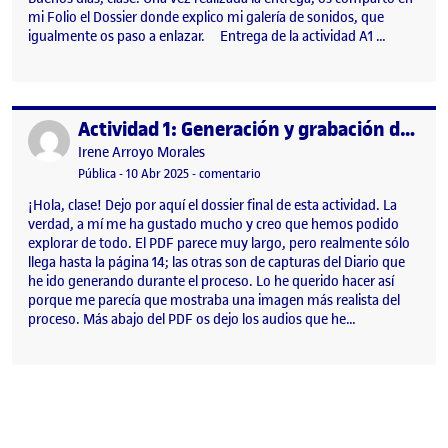
mi Folio el Dossier donde explico mi galería de sonidos, que
igualmente os paso a enlazar. Entrega de la actividad A1 …
Actividad 1: Generación y grabación de sonidos
Publicado por
Publicado por
Irene Arroyo Morales
Visibilidad:
Fecha de publicación
23 febrero, 2026 10:46 pm
en Actividad 1: Generación y graba
Pública
-
10 Abr 2025
-
comentario
¡Hola, clase! Dejo por aquí el dossier final de esta actividad. La
verdad, a mí me ha gustado mucho y creo que hemos podido
explorar de todo. El PDF parece muy largo, pero realmente sólo
llega hasta la página 14; las otras son de capturas del Diario que
he ido generando durante el proceso. Lo he querido hacer así
porque me parecía que mostraba una imagen más realista del
proceso. Más abajo del PDF os dejo los audios que he…