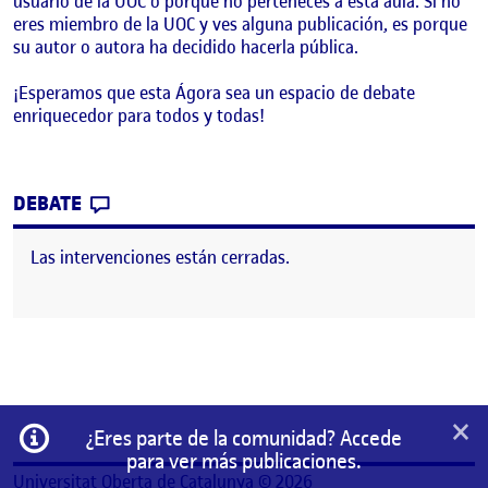
usuario de la UOC o porque no perteneces a esta aula. Si no
eres miembro de la UOC y ves alguna publicación, es porque
su autor o autora ha decidido hacerla pública.
¡Esperamos que esta Ágora sea un espacio de debate
enriquecedor para todos y todas!
CONTRIBUTION
0
EN ¡BIENVENIDOS Y BIENVENIDAS!
DEBATE
Las intervenciones están cerradas.
×
Información
¿Eres parte de la comunidad? Accede
para ver más publicaciones.
Universitat Oberta de Catalunya © 2026