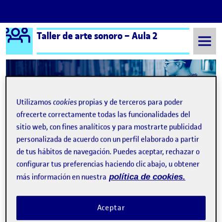
Logo Ágora
Taller de arte sonoro – Aula 2
Saltar al contenido
Semestre 20242 - Aula 2
¡Bienvenidos y bienvenidas!
Utilizamos
cookies
propias y de terceros para poder
ofrecerte correctamente todas las funcionalidades del
Navegación de entradas
: Pre
Siguiente
sitio web, con fines analíticos y para mostrarte publicidad
personalizada de acuerdo con un perfil elaborado a partir
de tus hábitos de navegación. Puedes aceptar, rechazar o
configurar tus preferencias haciendo clic abajo, u obtener
más información en nuestra
política de cookies.
Aceptar
Publicado por