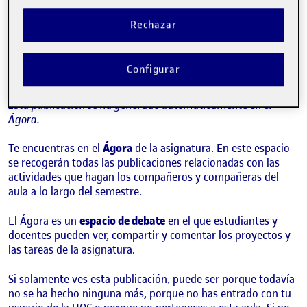
¡Bienvenidos y bienvenidas!
Publicado por
Folio
Rechazar
Visibilidad:
Fecha de publicación
15 septiembre, 2022 3:41 pm
Pública
-
8 Sep 2021
Configurar
¡Hola!
Esta publicación se ha generado automáticamente en el
Ágora.
Te encuentras en el
Ágora
de la asignatura. En este espacio
se recogerán todas las publicaciones relacionadas con las
actividades que hagan los compañeros y compañeras del
aula a lo largo del semestre.
El Ágora es un
espacio de debate
en el que estudiantes y
docentes pueden ver, compartir y comentar los proyectos y
las tareas de la asignatura.
Si solamente ves esta publicación, puede ser porque todavía
no se ha hecho ninguna más, porque no has entrado con tu