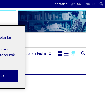
Acceder
65
65
uda
odas las
vegación.
Ordenar:
Descendente
Ordenar:
Fecha
obtener más
rar