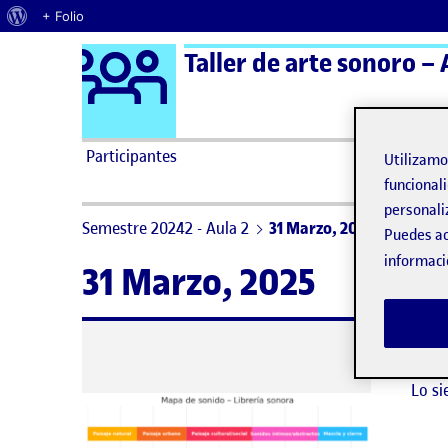
Acerca de WordPress
+ Folio
Logo Ágora
Taller de arte sonoro – 
Saltar al contenido
Participantes
Utilizam
funcionali
personali
Semestre 20242 - Aula 2
31 Marzo, 2025
Puedes ac
informaci
31 Marzo, 2025
No h
Lo si