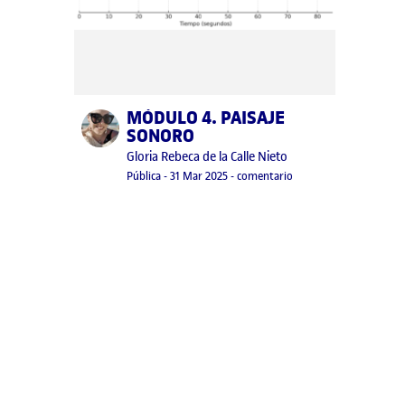
MÓDULO 4. PAISAJE
Publicado por
SONORO
Publicado por
Gloria Rebeca de la Calle Nieto
Visibilidad:
Fecha de publicación
23 septiembre, 2025 7:19 pm
en MÓDULO 4. PAISAJ
Pública
-
31 Mar 2025
-
comentario