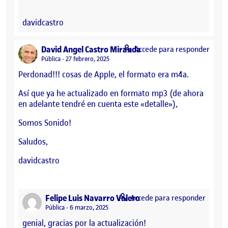
davidcastro
says:
David Angel Castro Miranda
Accede para responder
Visibilidad:
Pública
27 febrero, 2025
Perdonad!!! cosas de Apple, el formato era m4a.
Así que ya he actualizado en formato mp3 (de ahora
en adelante tendré en cuenta este «detalle»),
Somos Sonido!
Saludos,
davidcastro
says:
Felipe Luis Navarro Valero
Accede para responder
Visibilidad:
Pública
6 marzo, 2025
genial, gracias por la actualización!