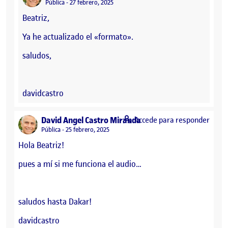
Visibilidad:
Pública
27 febrero, 2025
Beatriz,
Ya he actualizado el «formato».
saludos,
davidcastro
says:
David Angel Castro Miranda
Accede para responder
Visibilidad:
Pública
25 febrero, 2025
Hola Beatriz!
pues a mí si me funciona el audio…
saludos hasta Dakar!
davidcastro