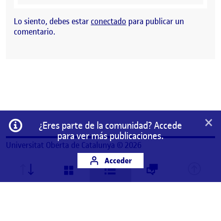
Lo siento, debes estar
conectado
para publicar un
comentario.
×
Información
¿Eres parte de la comunidad? Accede
para ver más publicaciones.
Universitat Oberta de Catalunya © 2026
Acceder
Este es un espacio de trabajo personal de un/a
estudiante de la Universitat Oberta de Catalunya.
Cualquier contenido publicado en este espacio es