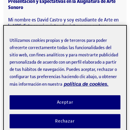
Presentación y Expectativas en la Asignatura de Arte
Sonoro
Mi nombre es David Castro y soy estudiante de Arte en
la UOC. Este es mi quinto año, intuyo que en tres
semestres habré completado todos los créditos
requeridos para graduarme. Me interesa explorar el arte
Utilizamos
cookies
propias y de terceros para poder
sonoro como una disciplina que amplía los límites de la
ofrecerte correctamente todas las funcionalidades del
percepción y la expresión artística. Aunque mi
sitio web, con fines analíticos y para mostrarte publicidad
formación ha estado más enfocada en pintura,
literatura, poesía, fotografía y vídeo-creación, creo que
personalizada de acuerdo con un perfil elaborado a partir
el sonido tiene un enorme potencial como medio de
de tus hábitos de navegación. Puedes aceptar, rechazar o
experimentación y comunicación.
configurar tus preferencias haciendo clic abajo, u obtener
más información en nuestra
política de cookies.
En cuanto a mi experiencia con el mundo del sonido, mi
relación ha sido a través de la música (clásica, distintos
géneros, etc.). Disfruto de la escucha atenta y de cómo
Aceptar
el sonido puede generar sensaciones, atmósferas e
incluso narrativas sin necesidad de palabras. También
he de decir que tuve mis años de rock, el cual aprendí de
Rechazar
manera autodidacta a tocar la guitarra, tanto clásica
como eléctrica. Otro de los componentes del sonido que