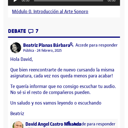
00:00
00:00
de
audio
Módulo 0. Introducción al Arte Sonoro
CONTRIBUTIONS
EN PRESENTACIÓN Y EXPECTATIVAS EN
DEBATE
7
says:
Beatriz Planas Bárbara
Accede para responder
Visibilidad:
Pública
24 febrero, 2025
Hola David,
Que bien reencontrarte de nuevo cursando la misma
asignatura, cada vez nos queda menos para acabar!
Te quería informar que no consigo escuchar tu audio.
No sé si el resto de compañeros pueden.
Un saludo y nos vamos leyendo o escuchando
Beatriz
says:
David Angel Castro Miranda
Accede para responder