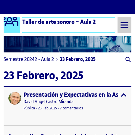
Logo Ágora
Taller de arte sonoro – Aula 2
Saltar al contenido
Semestre 20242 - Aula 2
23 Febrero, 2025
23 Febrero, 2025
Presentación y Expectativas en la Asignat
Publicado por
expa
Publicado por
David Angel Castro Miranda
Visibilidad:
Fecha de publicación
27 febrero, 2025 5:12 am
en Presentación y Expectativas 
Pública
-
23 Feb 2025
-
7 comentarios