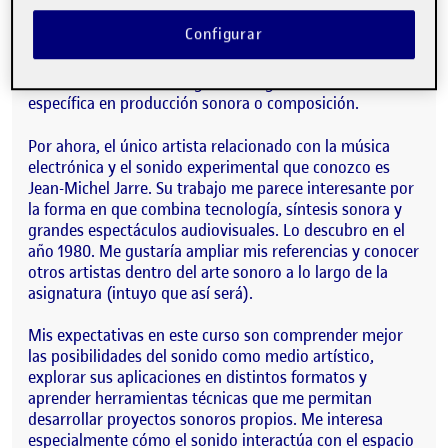
me atrae es cómo los pueblos se expresan y transmiten
Configurar
experiencias, vivencias y expectativas, a través solo del
sonido y sin recurrir a elementos visuales en dos o tres
dimensiones. Sin embargo, no tengo una formación
específica en producción sonora o composición.
Por ahora, el único artista relacionado con la música
electrónica y el sonido experimental que conozco es
Jean-Michel Jarre. Su trabajo me parece interesante por
la forma en que combina tecnología, síntesis sonora y
grandes espectáculos audiovisuales. Lo descubro en el
año 1980. Me gustaría ampliar mis referencias y conocer
otros artistas dentro del arte sonoro a lo largo de la
asignatura (intuyo que así será).
Mis expectativas en este curso son comprender mejor
las posibilidades del sonido como medio artístico,
explorar sus aplicaciones en distintos formatos y
aprender herramientas técnicas que me permitan
desarrollar proyectos sonoros propios. Me interesa
especialmente cómo el sonido interactúa con el espacio