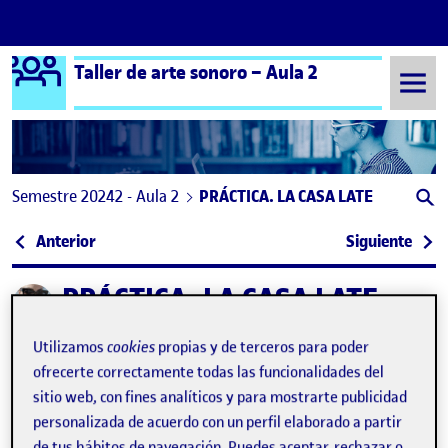
Logo Ágora
Taller de arte sonoro – Aula 2
Saltar al contenido
Semestre 20242 - Aula 2
PRÁCTICA. LA CASA LATE
Navegación de entradas
: PROYECTO FINAL: «AVANCE AL PASADO» CUBA 
: PR 
Anterior
Siguiente
PRÁCTICA. LA CASA LATE
Publicado por
Publicado por
Gloria Rebeca de la Calle Nieto
Utilizamos
cookies
propias y de terceros para poder
Visibilidad:
Fecha de publicación
23 septiembre, 2025 7:10 pm
en PRÁCTICA. LA CASA LATE
Pública
-
15 Jun 2025
-
comentario
ofrecerte correctamente todas las funcionalidades del
sitio web, con fines analíticos y para mostrarte publicidad
A continuación os dejo un podcast explicando «La Casa Late»
personalizada de acuerdo con un perfil elaborado a partir
de tus hábitos de navegación. Puedes aceptar, rechazar o