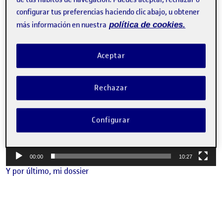
Reproductor
00:00
00:00
de
configurar tus preferencias haciendo clic abajo, u obtener
Del mismo modo, os comparto un vídeo de mi instalación
audio
más información en nuestra
política de cookies.
sonora.
Reproductor
Aceptar
de
vídeo
Rechazar
Configurar
00:00
10:27
Y por último, mi dossier