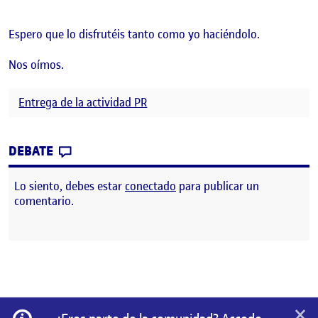
Espero que lo disfrutéis tanto como yo haciéndolo.
Nos oímos.
Entrega de la actividad PR
CONTRIBUTION
0
EN PRÁCTICA. LA CASA LATE
DEBATE
Lo siento, debes estar
conectado
para publicar un
comentario.
×
Información