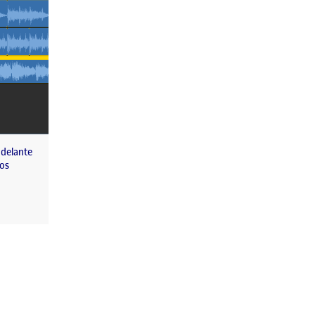
 delante
los