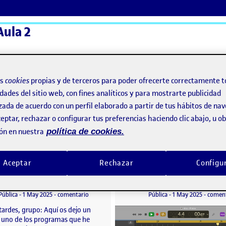
Aula 2
ActiFolios
Ay
os
cookies
propias y de terceros para poder ofrecerte correctamente t
dades del sitio web, con fines analíticos y para mostrarte publicidad
zada de acuerdo con un perfil elaborado a partir de tus hábitos de na
eptar, rechazar o configurar tus preferencias haciendo clic abajo, u 
ón en nuestra
política de cookies.
Aceptar
Rechazar
Configu
Programas Propios I: ChromaSynth
o por
Publicado por
Publicado por
Publicado por
Miguel Angel Ramos Oya
Estefania Hormigo Mata
 II: Modificador de Voz 3.0
Visibilidad:
Fecha de publicación
1 mayo, 2025 5:06 pm
en Programas Propios I: ChromaSynth
Visibilidad:
Fecha de publicació
5 mayo, 
Pública
-
1 May 2025
-
comentario
Pública
-
1 May 2025
-
comen
tardes, grupo: Aquí os dejo un
a uno de los programas que he