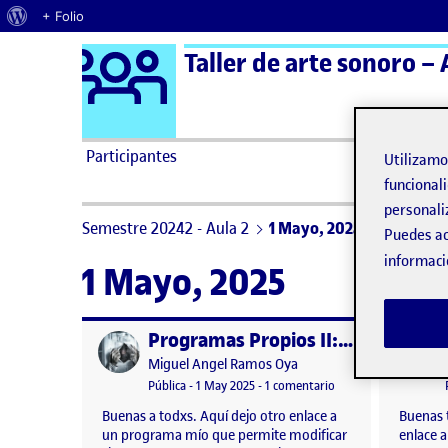
Acerca de WordPress
+ Folio
Logo Ágora
Taller de arte sonoro – 
Saltar al contenido
Participantes
Utilizam
funcionali
personali
Semestre 20242 - Aula 2
1 Mayo, 2025
Puedes ac
informaci
1 Mayo, 2025
Programas Propios II: Modificador de Voz 3.0
Publicado por
Publicad
Publicado por
Miguel Angel Ramos Oya
Visibilidad:
Fecha de publicación
en Programas Propios
Pública
-
1 May 2025
-
1 comentario
Buenas a todxs. Aquí dejo otro enlace a
Buenas 
un programa mío que permite modificar
enlace 