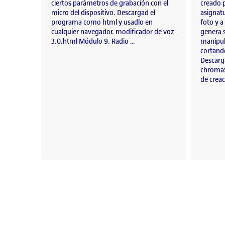
ciertos parámetros de grabación con el
creado p
micro del dispositivo. Descargad el
asignatu
programa como html y usadlo en
foto y a
cualquier navegador. modificador de voz
genera 
3.0.html Módulo 9. Radio …
manipul
cortando
Descarg
chromaS
de crea