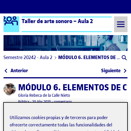
Logo Ágora
Taller de arte sonoro – Aula 2
Saltar al contenido
Semestre 20242 - Aula 2
MÓDULO 6. ELEMENTOS DE CREACIÓN SONORA
Navegación de entradas
: Módulo 6: Elementos de Creación Sonora
: Mód
Anterior
Siguiente
MÓDULO 6. ELEMENTOS DE C
Publicado por
Publicado por
Gloria Rebeca de la Calle Nieto
Visibilidad:
Fecha de publicación
23 septiembre, 2025 7:17 pm
en MÓDULO 6. ELEMENTOS DE CREA
Pública
-
20 Abr 2025
-
comentario
Utilizamos
cookies
propias y de terceros para poder
PRUEBAS DE ARMONÍA URBANA
ofrecerte correctamente todas las funcionalidades del