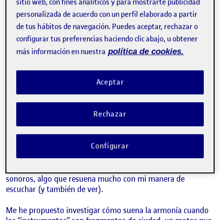
sitio web, con fines analíticos y para mostrarte publicidad
personalizada de acuerdo con un perfil elaborado a partir
de tus hábitos de navegación. Puedes aceptar, rechazar o
configurar tus preferencias haciendo clic abajo, u obtener
más información en nuestra
política de cookies.
Aceptar
Rechazar
En este tramo del Módulo 6 me he centrado en explorar uno
de los aspectos que más me llamaban la atención: la
Configurar
armonía en el arte sonoro.
Carlos Suárez
propone abordarla
no desde la perspectiva clásica de la música tonal, sino como
una construcción que surge de la superposición de planos
sonoros, algo que resuena mucho con mi manera de
escuchar (y también de ver).
Me he propuesto investigar cómo suena la armonía cuando