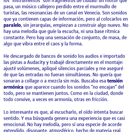
los “instrumentos” son fragmentos de ciudad: un motor que
pasa, un músico callejero perdido entre el murmullo de
turistas, las resonancias de un canal en Venecia. Son sonidos
que ya contienen capas de información, pero al colocarlos en
paralelo
, sin jerarquías, empiezan a construir algo nuevo. No
hay una melodía que guíe la escucha, ni una base rítmica
constante. Pero hay una sensación de conjunto, de masa, de
algo que vibra entre el caos y la forma.
He descargado de bancos de sonido los audios e importado
las pistas a Audacity y trabajé directamente en el montaje:
ajusté volúmenes, apliqué silencios parciales y me aseguré
de que las entradas no fueran simultáneas. No quería que
sonaran a collage o a mezcla sin más. Buscaba esa
tensión
armónica
que aparece cuando los sonidos “no encajan” del
todo, pero se mantienen juntos. Como en la ciudad, donde
todo convive, a veces en armonía, otras en fricción.
Lo interesante es que, al escucharlo, el oído intenta buscar
sentido. Y esa búsqueda genera una experiencia que es casi
emocional. No hay melodía, pero sí una especie de acorde
extendido, disonante, atmosférico, hecho de materia real,