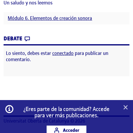
Un saludo y nos leemos
Módulo 6. Elementos de creación sonora
CONTRIBUTION
0
EN MÓDULO 6. ELEMENTOS DE CREACIÓN
DEBATE
Lo siento, debes estar
conectado
para publicar un
comentario.
×
Información
¿Eres parte de la comunidad? Accede
para ver más publicaciones.
Universitat Oberta de Catalunya © 2026
Acceder