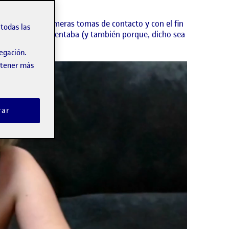
mo estas son primeras tomas de contacto y con el fin
odas las
t mientras experimentaba (y también porque, dicho sea
vegación.
obtener más
rar