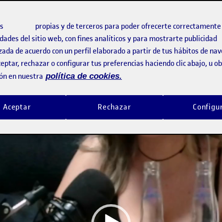
hago yo.
voy a entregar formatos de vídeo sino de audio. Sin embargo, co
os
cookies
propias y de terceros para poder ofrecerte correctamente t
idido subirlo en vídeo mejor e ir haciendo el análisis de Basche
dades del sitio web, con fines analíticos y para mostrarte publicidad
o que os gusten:
zada de acuerdo con un perfil elaborado a partir de tus hábitos de na
eptar, rechazar o configurar tus preferencias haciendo clic abajo, u 
ón en nuestra
política de cookies.
Aceptar
Rechazar
Configu