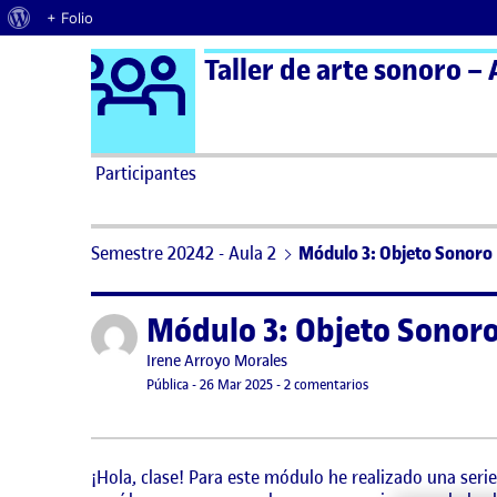
Acerca de WordPress
+ Folio
Logo Ágora
Taller de arte sonoro – 
Saltar al contenido
Participantes
Semestre 20242 - Aula 2
Módulo 3: Objeto Sonoro
Módulo 3: Objeto Sonor
Publicado por
Publicado por
Irene Arroyo Morales
Visibilidad:
Fecha de publicación
23 febrero, 2026 10:39 pm
en Módulo 3: Objeto 
Pública
-
26 Mar 2025
-
2 comentarios
¡Hola, clase! Para este módulo he realizado una serie