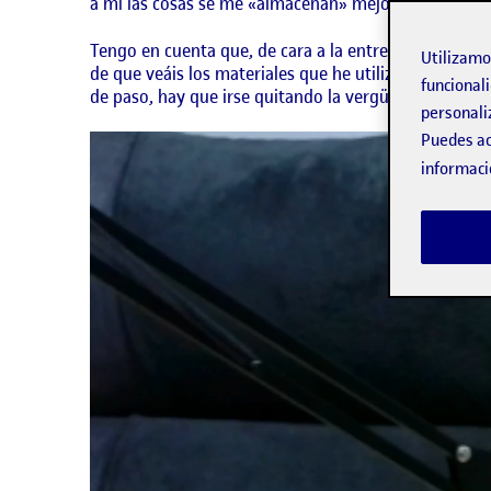
a mí las cosas se me «almacenan» mejor cuando las 
Tengo en cuenta que, de cara a la entrega final, no 
Utilizam
de que veáis los materiales que he utilizado, he dec
funcionali
de paso, hay que irse quitando la vergüenza). Esper
personali
Puedes ac
Reproductor
de
informaci
vídeo