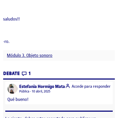
saludos!!
-ro.
Módulo 3. Objeto sonoro
CONTRIBUTIONS
EN MÓDULO 3 Y EXPERIMENTOS
DEBATE
1
says:
Estefania Hormigo Mata
Accede para responder
Visibilidad:
Pública
10 abril, 2025
Qué bueno!