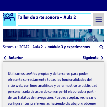
Logo Ágora
Taller de arte sonoro – Aula 2
Saltar al contenido
Semestre 20242 - Aula 2
módulo 3 y experimentos
Navegación de entradas
: Modulo 3: Objeto Sonoro
: MÓ
Anterior
Siguiente
módulo 3 y experimentos
Publicado por
Utilizamos
cookies
propias y de terceros para poder
Publicado por
Rocio Ortega Armijo
ofrecerte correctamente todas las funcionalidades del
Visibilidad:
Fecha de publicación
17 marzo, 2025 9:45 pm
en módulo 3 y experimentos
Pública
-
17 Mar 2025
-
1 comentario
sitio web, con fines analíticos y para mostrarte publicidad
personalizada de acuerdo con un perfil elaborado a partir
hola a todas!
de tus hábitos de navegación. Puedes aceptar, rechazar o
configurar tus preferencias haciendo clic abajo, u obtener