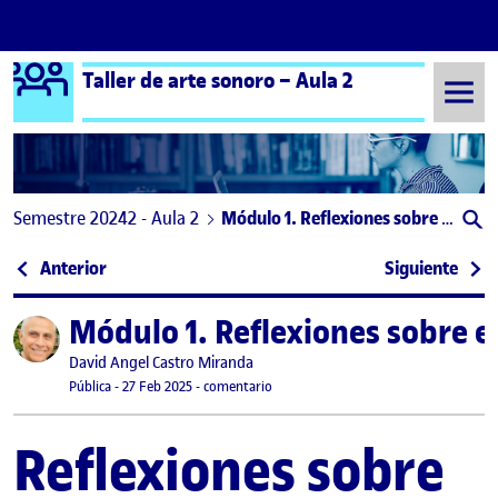
Logo Ágora
Taller de arte sonoro – Aula 2
Saltar al contenido
Semestre 20242 - Aula 2
Módulo 1. Reflexiones sobre el Arte Sonoro: Expandiendo la Escucha
Navegación de entradas
: MODULO 0 / Presentación
: mod
Anterior
Siguiente
Módulo 1. Reflexiones sobre e
Publicado por
Publicado por
David Angel Castro Miranda
Visibilidad:
Fecha de publicación
en Módulo 1. Reflexiones sobre el Art
Pública
-
27 Feb 2025
-
comentario
Reflexiones sobre