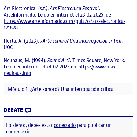
Ars Electronica. (s.f
.). Ars Electronica Festival
.
ArteInformado. Leído en internet el 23-02-2025, de
https://www.arteinformado.com/guia/o/ars-electronica-
121828
Horta, A. (2023).
¿Arte sonoro? Una interrogación crítica.
UOC.
Neuhaus, M. (1994)
. Sound Art?.
Times Square, New York.
Leído en internet el 24-02-2025 en
https://www.max-
neuhaus.info
Módulo 1. ¿Arte sonoro? Una interrogación crítica
CONTRIBUTION
0
EN MÓDULO 1. REFLEXIONES SOBRE EL A
DEBATE
Lo siento, debes estar
conectado
para publicar un
comentario.