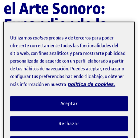
el Arte Sonoro:
Expandiendo la
Escucha
Utilizamos
cookies
propias y de terceros para poder
ofrecerte correctamente todas las funcionalidades del
sitio web, con fines analíticos y para mostrarte publicidad
El texto
¿Arte sonoro? Una interrogación crítica
de Arnau
personalizada de acuerdo con un perfil elaborado a partir
Horta y los podcasts del Museo Reina Sofía proponen un
de tus hábitos de navegación. Puedes aceptar, rechazar o
análisis acerca de la definición del arte sonoro. A partir de
estos entiendo cómo ha evolucionado la escucha, y la
configurar tus preferencias haciendo clic abajo, u obtener
relación del sonido con lo que nos rodea, en términos de
más información en nuestra
política de cookies.
espacio, tiempo, reflexión y cuerpo.
La escucha como
Aceptar
experiencia expandida
Rechazar
Max Neuhaus, con su obra
LISTEN
(1966), introduce un
enfoque que va más allá del sonido para enfocarse en la