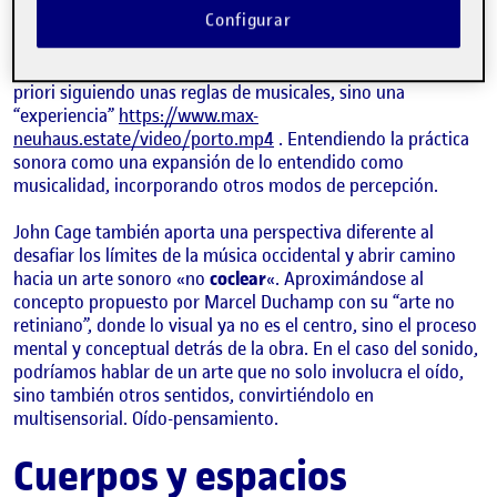
Configurar
“escucha”. Su propuesta sugiere un itinerario sonoro que
busca “afinar” nuestro conocimiento del mundo, que el
sonido no es solo un fenómeno acústico, ni estructurada a
priori siguiendo unas reglas de musicales, sino una
“experiencia”
https://www.max-
neuhaus.estate/video/porto.mp4
. Entendiendo la práctica
sonora como una expansión de lo entendido como
musicalidad, incorporando otros modos de percepción.
John Cage también aporta una perspectiva diferente al
desafiar los límites de la música occidental y abrir camino
hacia un arte sonoro «no
coclear
«. Aproximándose al
concepto propuesto por Marcel Duchamp con su “arte no
retiniano”, donde lo visual ya no es el centro, sino el proceso
mental y conceptual detrás de la obra. En el caso del sonido,
podríamos hablar de un arte que no solo involucra el oído,
sino también otros sentidos, convirtiéndolo en
multisensorial. Oído-pensamiento.
Cuerpos y espacios